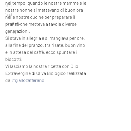
nel tempo, quando le nostre mamme e le 
cibo
nostre nonne si mettevano di buon ora 
food
nelle nostre cucine per preparare il 
olio di oliva
pranzo che metteva a tavola diverse 
generazioni.
cucina
Si stava in allegria e si mangiava per ore, 
alla fine del pranzo, tra risate, buon vino 
e in attesa del caffè, ecco spuntare i 
biscotti!
Vi lasciamo la nostra 
ricetta con Olio 
Extravergine di Oliva Biologico realizzata 
da  
#giallozafferano
.