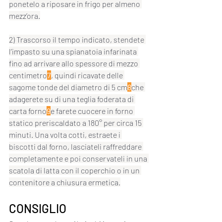
ponetelo a riposare in frigo per almeno 
mezz’ora.
2) Trascorso il tempo indicato, stendete 
l’impasto su una spianatoia infarinata 
fino ad arrivare allo spessore di mezzo 
centimetro
7
, quindi ricavate delle 
sagome tonde del diametro di 5 cm
8
che 
adagerete su di una teglia foderata di 
carta forno
9
e farete cuocere in forno 
statico preriscaldato a 180° per circa 15 
minuti. Una volta cotti, estraete i 
biscotti dal forno, lasciateli raffreddare 
completamente e poi conservateli in una 
scatola di latta con il coperchio o in un 
contenitore a chiusura ermetica.
CONSIGLIO