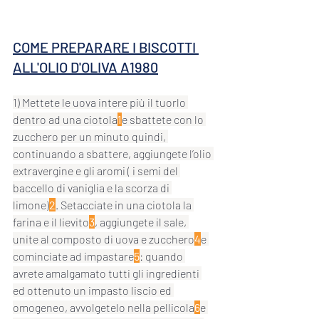
COME PREPARARE I BISCOTTI 
ALL'OLIO D'OLIVA A1980
1) Mettete le uova intere più il tuorlo 
dentro ad una ciotola
1
e sbattete con lo 
zucchero per un minuto quindi, 
continuando a sbattere, aggiungete l’olio 
extravergine e gli aromi ( i semi del 
baccello di vaniglia e la scorza di 
limone)
2
. Setacciate in una ciotola la 
farina e il lievito
3
, aggiungete il sale, 
unite al composto di uova e zucchero
4
e 
cominciate ad impastare
5
: quando 
avrete amalgamato tutti gli ingredienti 
ed ottenuto un impasto liscio ed 
omogeneo, avvolgetelo nella pellicola
6
e 