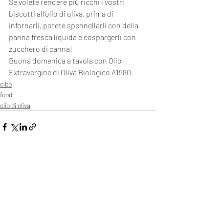
Se volete rendere più ricchi i vostri 
biscotti all’olio di oliva, prima di 
infornarli, potete spennellarli con della 
panna fresca liquida e cospargerli con 
zucchero di canna!
Buona domenica a tavola con Olio 
Extravergine di Oliva Biologico A1980.
cibo
food
olio di oliva
1 commento