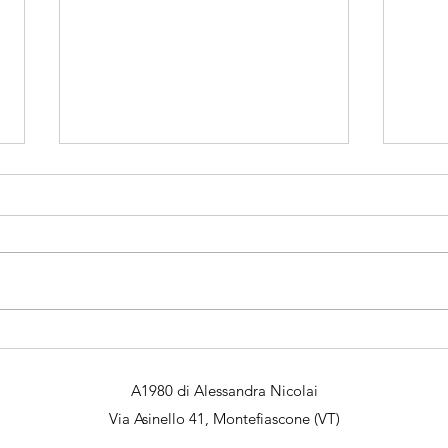
Premio Grand Prestige Gold
Meda
del concorso internazionale
inte
Terraolivo IOOC 2023
IOOC
A1980 di Alessandra Nicolai
Via Asinello 41, Montefiascone (VT)