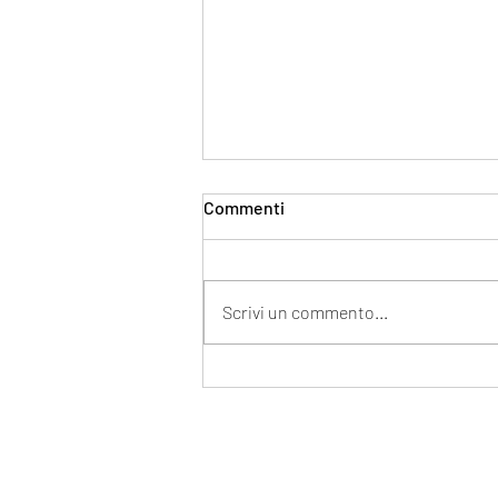
Commenti
Scrivi un commento...
Medaglia d'Oro al concorso
internazionale Amsterdam
IOOC 2024!