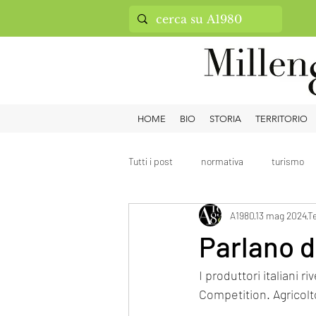
HOME
BIO
STORIA
TERRITORIO
Tutti i post
normativa
turismo
A1980
13 mag 2024
Te
Parlano di
I produttori italiani r
Competition. Agricolt